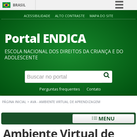
BRASIL
Simplifique!
ACESSIBILIDADE
ALTO CONTRASTE
MAPA DO SITE
Comunica BR
Portal ENDICA
Participe
Acesso à informação
ESCOLA NACIONAL DOS DIREITOS DA CRIANÇA E DO
Legislação
ADOLESCENTE
Canais
Perguntas frequentes
Contato
PÁGINA INICIAL
>
AVA - AMBIENTE VIRTUAL DE APRENDIZAGEM
MENU
Ambiente Virtual de