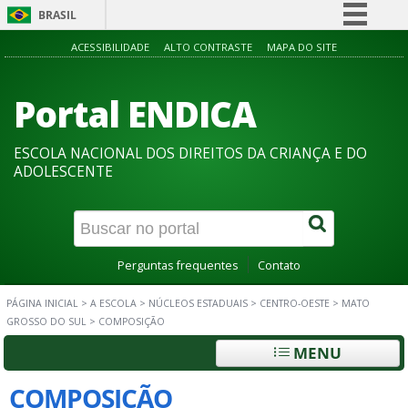
BRASIL
Simplifique!
ACESSIBILIDADE
ALTO CONTRASTE
MAPA DO SITE
Comunica BR
Portal ENDICA
Participe
Acesso à informação
ESCOLA NACIONAL DOS DIREITOS DA CRIANÇA E DO
Legislação
ADOLESCENTE
Canais
Perguntas frequentes
Contato
PÁGINA INICIAL
>
A ESCOLA
>
NÚCLEOS ESTADUAIS
>
CENTRO-OESTE
>
MATO
GROSSO DO SUL
>
COMPOSIÇÃO
MENU
COMPOSIÇÃO